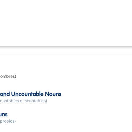
nombres)
 and Uncountable Nouns
contables e incontables)
uns
propios)