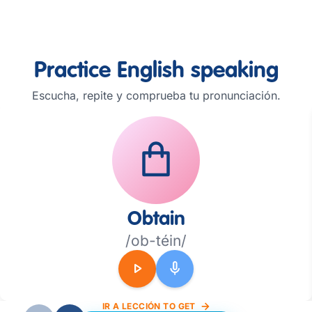
Practice English speaking
Escucha, repite y comprueba tu pronunciación.
Obtain
/ob-téin/
play_arrow
mic
IR A LECCIÓN TO GET