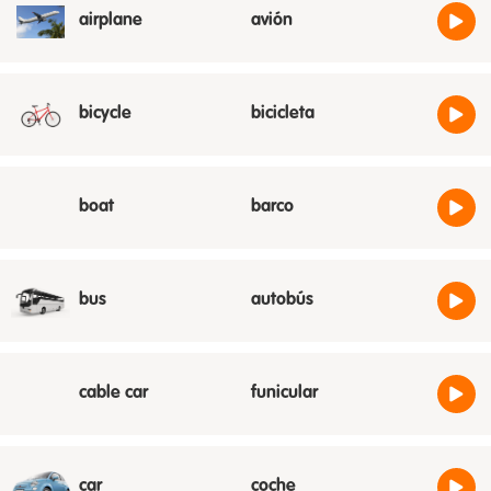
airplane
avión
bicycle
bicicleta
boat
barco
bus
autobús
cable car
funicular
car
coche