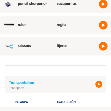
pencil sharpener
sacapuntas
ruler
regla
scissors
tijeras
Transportation
Transporte
PALABRA
TRADUCCIÓN
ESCUCH