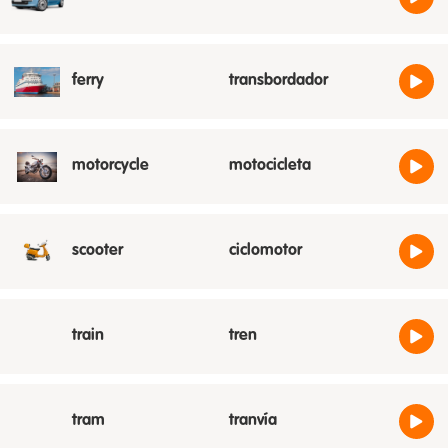
ferry
transbordador
motorcycle
motocicleta
scooter
ciclomotor
train
tren
tram
tranvía