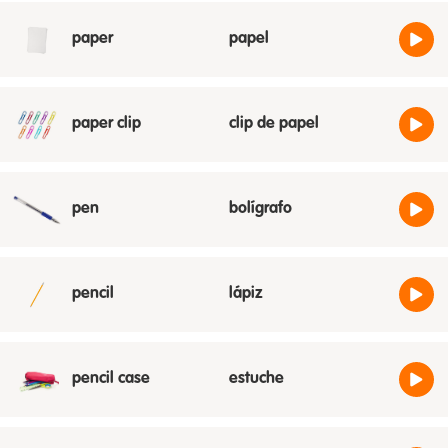
paper
papel
paper clip
clip de papel
pen
bolígrafo
pencil
lápiz
pencil case
estuche