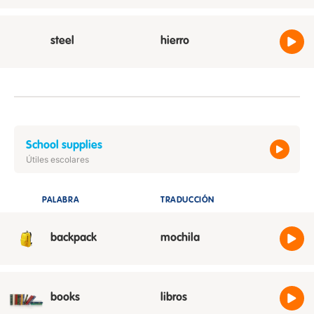
steel
hierro
School supplies
Útiles escolares
PALABRA
TRADUCCIÓN
ESCUCH
backpack
mochila
books
libros