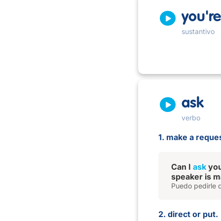
you're
sustantivo
ask
verbo
1. make a reque
Can I
ask
you
speaker is m
Puedo pedirle 
2. direct or put.