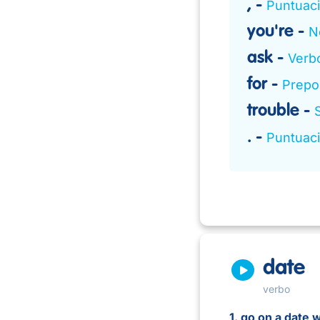
,
Puntuac
you're
N
ask
Verb
for
Prepo
trouble
.
Puntuac
date
verbo
1. go on a date w