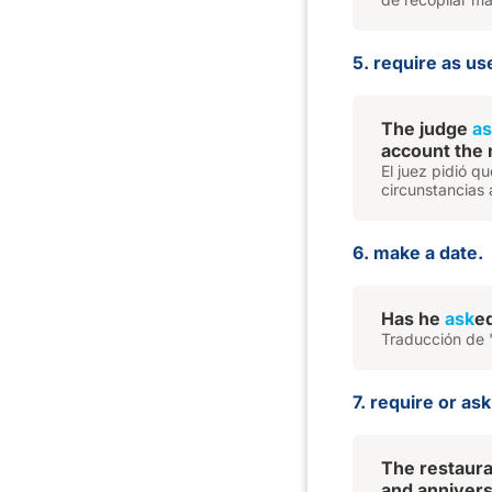
5. require as use
The judge
as
account the 
El juez pidió q
circunstancias 
6. make a date.
Has he
ask
e
Traducción de 
7. require or ask
The restaur
and annivers