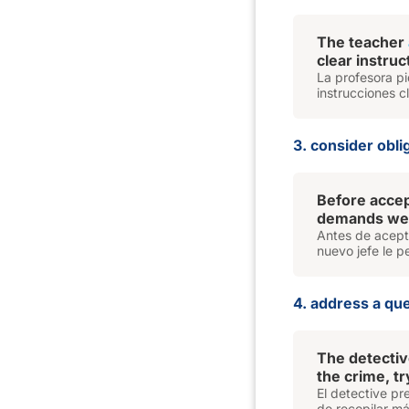
The teacher
clear instru
La profesora pi
instrucciones c
3. consider obli
Before accep
demands w
Antes de acepta
nuevo jefe le 
4. address a qu
The detecti
the crime, tr
El detective pr
de recopilar má