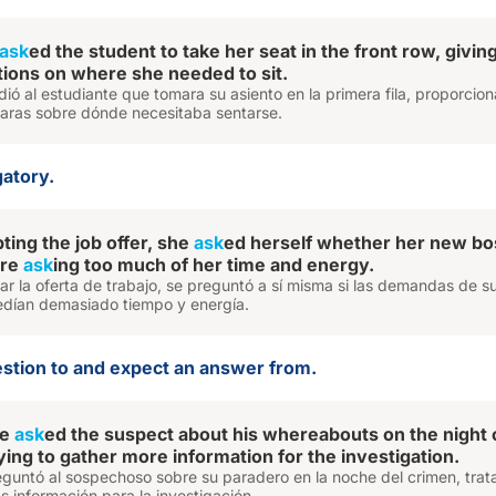
ask
ed the student to take her seat in the front row, givin
ctions on where she needed to sit.
dió al estudiante que tomara su asiento en la primera fila, proporcio
laras sobre dónde necesitaba sentarse.
gatory.
ting the job offer, she
ask
ed herself whether her new bo
ere
ask
ing too much of her time and energy.
r la oferta de trabajo, se preguntó a sí misma si las demandas de s
pedían demasiado tiempo y energía.
estion to and expect an answer from.
ve
ask
ed the suspect about his whereabouts on the night 
ying to gather more information for the investigation.
eguntó al sospechoso sobre su paradero en la noche del crimen, tra
s información para la investigación.