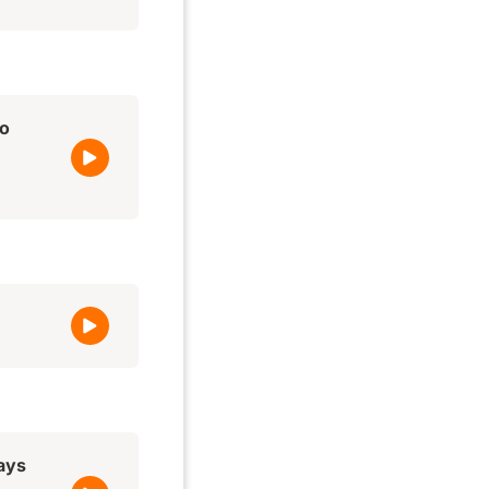
to
days