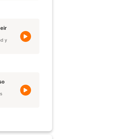
eir
ad y
so
os