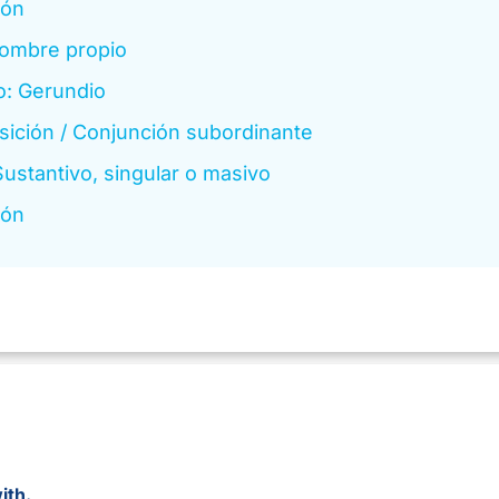
ión
ombre propio
o: Gerundio
sición / Conjunción subordinante
Sustantivo, singular o masivo
ión
ith.