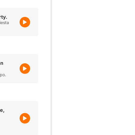
rty.
iesta
on
po.
e,