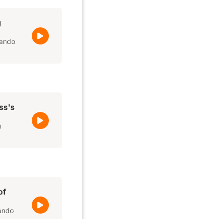
g
nando
ss's
u
of
tando