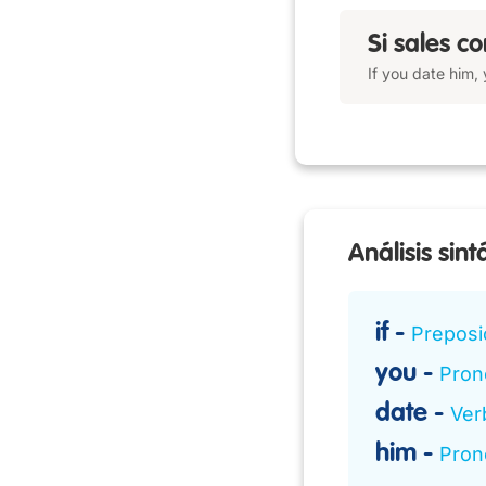
Si sales c
If you date him, 
Análisis sint
if
Preposi
you
Pron
date
Ver
him
Pron