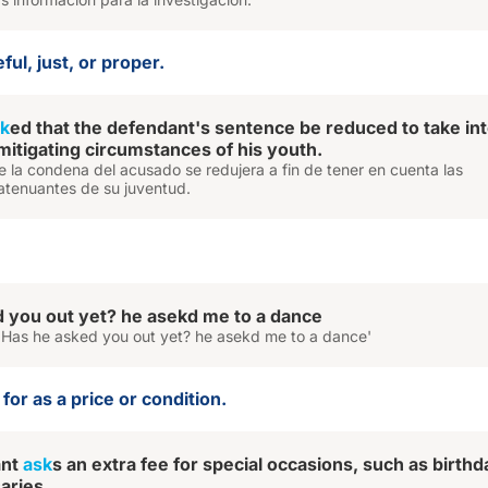
ful, just, or proper.
k
ed that the defendant's sentence be reduced to take in
mitigating circumstances of his youth.
ue la condena del acusado se redujera a fin de tener en cuenta las
atenuantes de su juventud.
d you out yet? he asekd me to a dance
'Has he asked you out yet? he asekd me to a dance'
 for as a price or condition.
ant
ask
s an extra fee for special occasions, such as birth
aries.