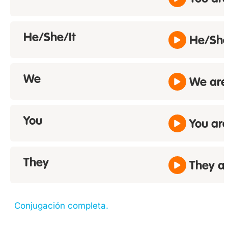
He/She/It
He/She/
We
We are
You
You ar
They
They a
Conjugación completa.