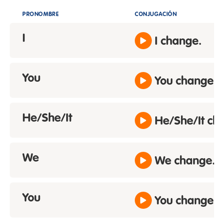
PRONOMBRE
CONJUGACIÓN
I
I change.
You
You change.
He/She/It
He/She/It c
We
We change.
You
You change.