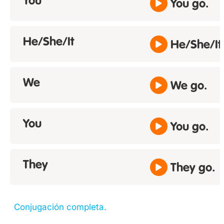
You
You go.
He/She/It
He/She/It
We
We go.
You
You go.
They
They go.
Conjugación completa.