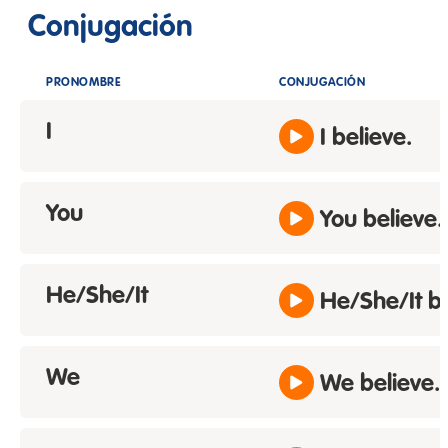
Conjugación
PRONOMBRE
CONJUGACIÓN
I
I believe.
You
You believe.
He/She/It
He/She/It be
We
We believe.