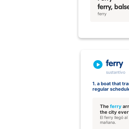
ferry, bals
ferry
ferry
sustantivo
1. a boat that t
regular schedul
The
ferry
arr
the city eve
El ferry llegó 
mañana.