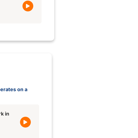
perates on a
k in