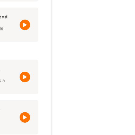
kend
de
,
o a
o