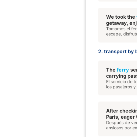
We took the
getaway, enj
Tomamos el ferr
escape, disfrut
2. transport by b
The
ferry
ser
carrying pas
El servicio de 
los pasajeros y
After checki
Paris, eager
Después de veri
ansiosos por e