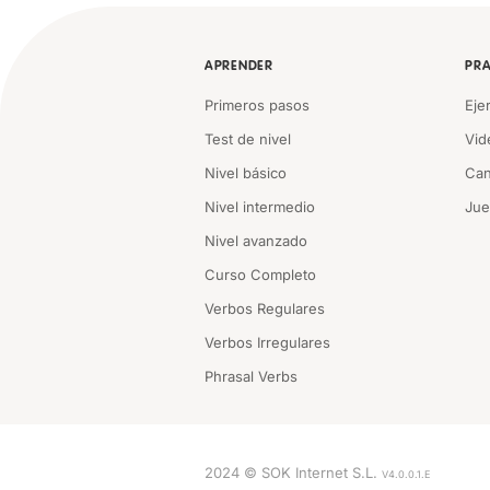
APRENDER
PRA
Primeros pasos
Eje
Test de nivel
Vid
Nivel básico
Can
Nivel intermedio
Ju
Nivel avanzado
Curso Completo
Verbos Regulares
Verbos Irregulares
Phrasal Verbs
2024 © SOK Internet S.L.
V4.0.0.1.E