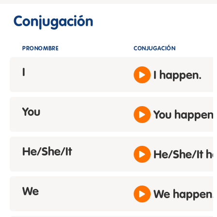
Conjugación
PRONOMBRE
CONJUGACIÓN
I
I happen.
You
You happen.
He/She/It
He/She/It h
We
We happen.