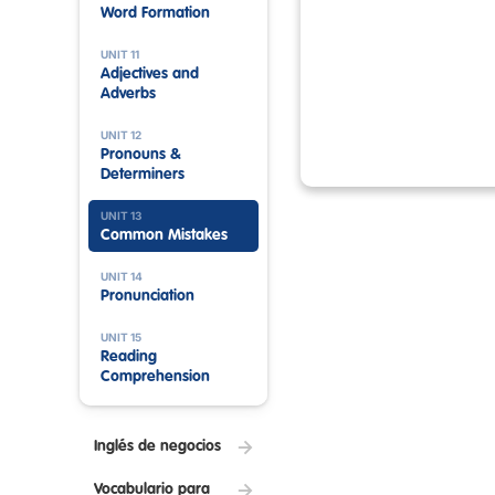
Word Formation
UNIT 11
Adjectives and
Adverbs
UNIT 12
Pronouns &
Determiners
UNIT 13
Common Mistakes
UNIT 14
Pronunciation
UNIT 15
Reading
Comprehension
Inglés de negocios
Vocabulario para