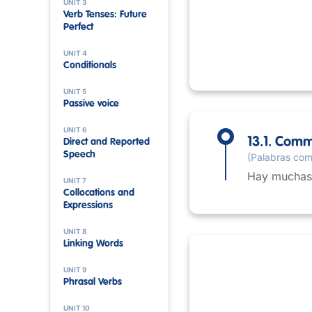
UNIT 3
Verb Tenses: Future
Perfect
UNIT 4
Conditionals
UNIT 5
Passive voice
UNIT 6
13.1. Com
Direct and Reported
Speech
(Palabras co
Hay muchas 
UNIT 7
Collocations and
Expressions
UNIT 8
Linking Words
UNIT 9
Phrasal Verbs
UNIT 10