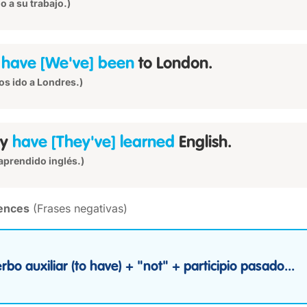
do a su trabajo.)
e
have [We've] been
to London.
s ido a Londres.)
ey
have [They've] learned
English.
aprendido inglés.)
tences
(Frases negativas)
rbo auxiliar (to have) + "not" + participio pasado...