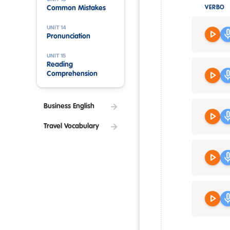
Common Mistakes
VERBO
UNIT 14
play_arrow
mi
Pronunciation
UNIT 15
Reading
play_arrow
mi
Comprehension
Business English
play_arrow
mi
Travel Vocabulary
play_arrow
mi
play_arrow
mi