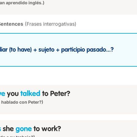
an aprendido inglés.)
 Sentences
(Frases interrogativas)
iar (to have) + sujeto + participio pasado...?
ve
you
talked
to Peter?
 hablado con Peter?)
s
she
gone
to work?