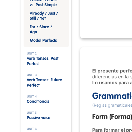
Present Perfect
vs. Past Simple
Already / Just /
Still / Yet
For / Since /
Ago
Modal Perfects
UNIT 2
Verb Tenses: Past
Perfect
El presente perf
UNIT 3
diferencias en la
Verb Tenses: Future
Lo usamos para a
Perfect
Grammatic
UNIT 4
Conditionals
(Reglas gramaticale
UNIT 5
Form
(Forma
Passive voice
UNIT 6
Para formar el pr