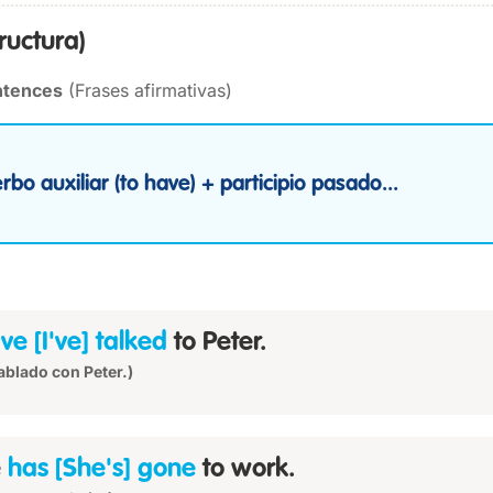
tructura)
entences
(Frases afirmativas)
rbo auxiliar (to have) + participio pasado...
ve [I've] talked
to Peter.
ablado con Peter.)
e
has [She's] gone
to work.