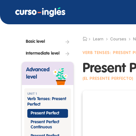
Learn
Courses
N
Basic level
VERB TENSES: PRESENT 
Intermediate level
Present P
Advanced
level
(EL PRESENTE PERFECTO)
UNIT 1
Verb Tenses: Present
Perfect
Present Perfect
Present Perfect
Continuous