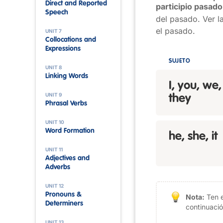
Direct and Reported
participio pasado
Speech
del pasado. Ver l
el pasado.
UNIT 7
Collocations and
Expressions
SUJETO
UNIT 8
Linking Words
I, you, we,
UNIT 9
they
Phrasal Verbs
UNIT 10
Word Formation
he, she, it
UNIT 11
Adjectives and
Adverbs
UNIT 12
Pronouns &
Nota:
Ten 
Determiners
continuació
UNIT 13