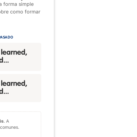
la forma simple
obre como formar
 PASADO
 learned,
d...
 learned,
d...
és
. A
s comunes.