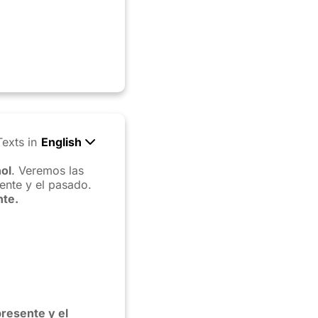
Texts in
English
ñol
. Veremos las
sente y el pasado.
nte.
presente y el