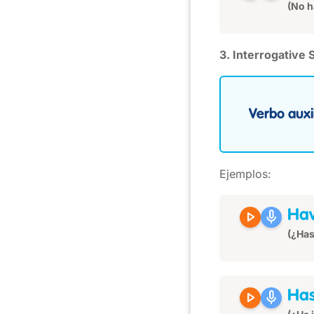
(No h
3. Interrogative
Verbo auxil
Ejemplos:
play_arrow
mic
Ha
(¿Has
play_arrow
mic
Ha