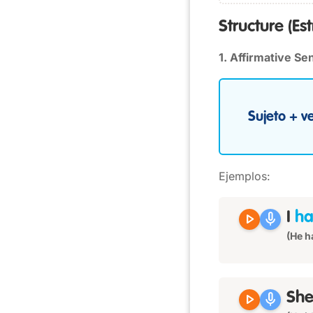
Structure
(Es
1. Affirmative S
Sujeto + ve
Ejemplos:
play_arrow
mic
I
ha
(He h
play_arrow
mic
Sh