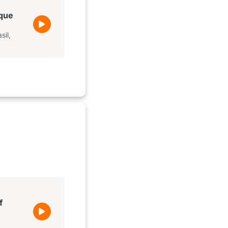
ique
sil,
f