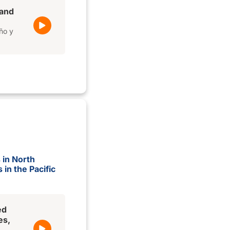
 and
ño y
 in North
in the Pacific
ed
es,