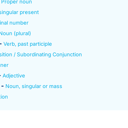
Proper noun
singular present
inal number
Noun (plural)
Verb, past participle
ition / Subordinating Conjunction
iner
Adjective
Noun, singular or mass
ion