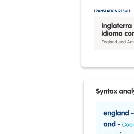
TRANSLATION RESULT
Inglaterra
idioma co
England and Ame
Syntax anal
england
and
Coor