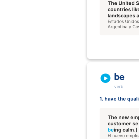
The United S
countries lik
landscapes 
Estados Unidos 
Argentina y Cos
be
verb
1. have the quali
The new emp
customer ser
be
ing calm.)
El nuevo emplea