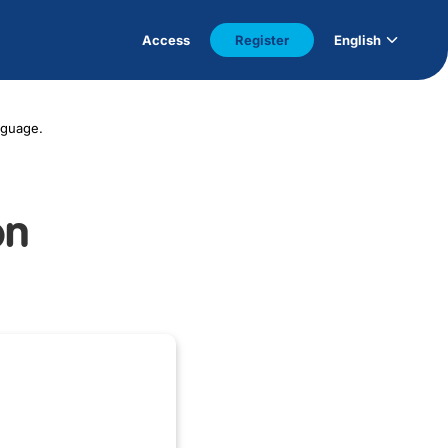
Access
Register
English
nguage.
on