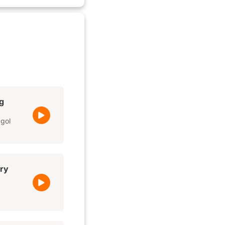
g
 gol
ory