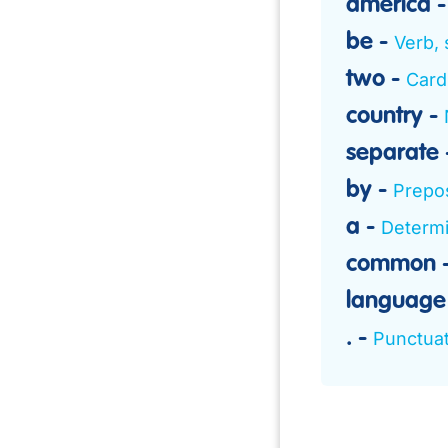
america
be
Verb, 
two
Card
country
separate
by
Prepos
a
Determ
common
language
.
Punctuat