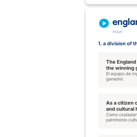
engla
noun
1. a division of
The England 
the winning 
El equipo de I
ganador.
As a citizen 
and cultural
Como ciudadano 
patrimonio cult