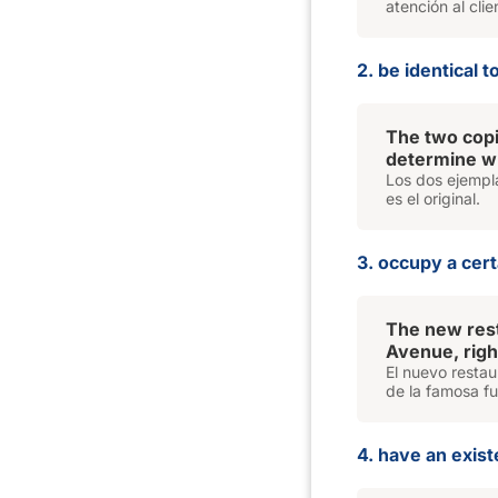
atención al clie
2. be identical to
The two cop
determine wh
Los dos ejempl
es el original.
3. occupy a cert
The new rest
Avenue, right
El nuevo restau
de la famosa fu
4. have an exist