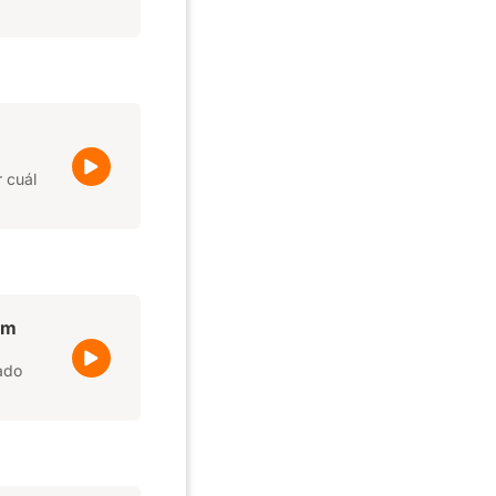
 cuál
lm
lado