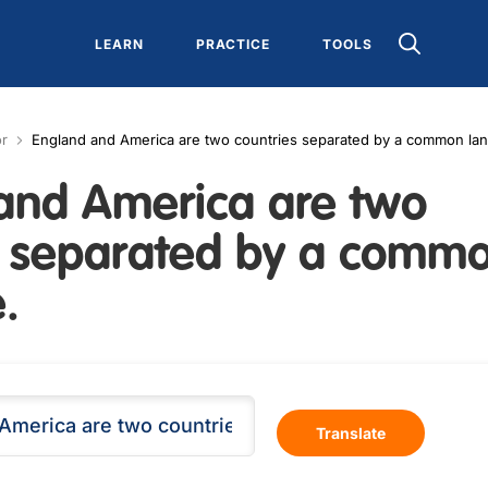
LEARN
PRACTICE
TOOLS
or
England and America are two countries separated by a common la
and America are two
s separated by a comm
.
Translate