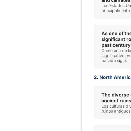
and climates
Los Estados Un
principalmente 
As one of th
significant r
past century
Como una de la
significativo en
pasado siglo.
2. North Americ
The diverse 
ancient ruins
Los culturas di
ruinos antiguos