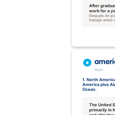
After gradua
work for a y
Después de gra
trabajar antes 
ameri
noun
1. North Americ
America plus Al
Ocean.
The United St
primarily in