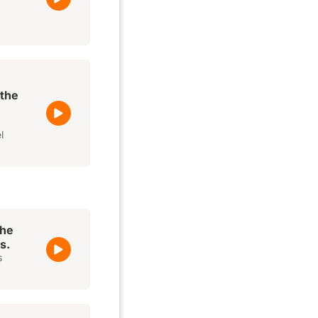
.
 the
l
the
s.
s