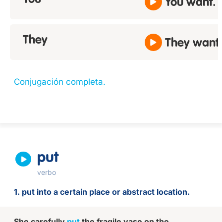
You
You want.
They
They want.
Conjugación completa.
put
verbo
1. put into a certain place or abstract location.
She carefully
put
the fragile vase on the