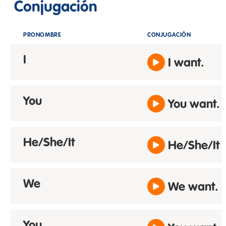
Conjugación
PRONOMBRE
CONJUGACIÓN
I
I want.
You
You want.
He/She/It
He/She/It 
We
We want.