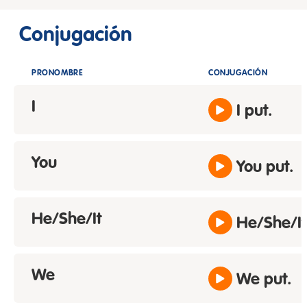
Conjugación
PRONOMBRE
CONJUGACIÓN
I
I put.
You
You put.
He/She/It
He/She/It
We
We put.