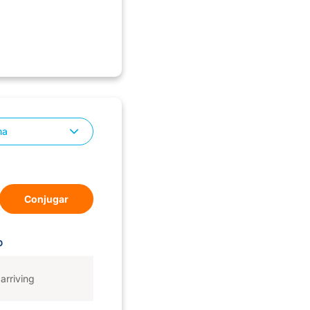
na
Conjugar
D
arriving