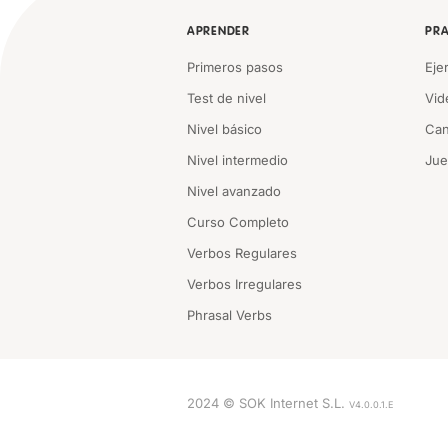
APRENDER
PRA
Primeros pasos
Eje
Test de nivel
Vid
Nivel básico
Can
Nivel intermedio
Ju
Nivel avanzado
Curso Completo
Verbos Regulares
Verbos Irregulares
Phrasal Verbs
2024 © SOK Internet S.L.
V4.0.0.1.E