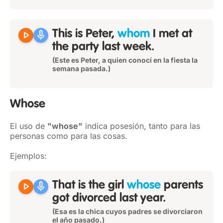
play_arrow
mic
This is Peter,
whom
I met at
the party last week.
(Este es Peter, a quien conocí en la fiesta la
semana pasada.)
Whose
El uso de
"whose"
indica posesión, tanto para las
personas como para las cosas.
Ejemplos:
play_arrow
mic
That is the girl
whose
parents
got divorced last year.
(Esa es la chica cuyos padres se divorciaron
el año pasado.)