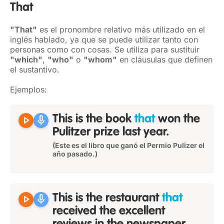
That
"That"
es el pronombre relativo más utilizado en el
inglés hablado, ya que se puede utilizar tanto con
personas como con cosas. Se utiliza para sustituir
"which"
,
"who"
o
"whom"
en cláusulas que definen
el sustantivo.
Ejemplos:
play_arrow
mic
This is the book
that
won the
Pulitzer prize last year.
(Este es el libro que ganó el Permio Pulizer el
año pasado.)
play_arrow
mic
This is the restaurant
that
received the excellent