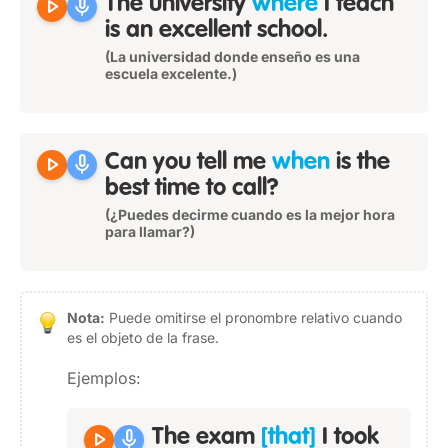
play_arrow
mic
The university
where
I teach
is an excellent school.
(La universidad donde enseño es una
escuela excelente.)
play_arrow
mic
Can you tell me
when
is the
best time to call?
(¿Puedes decirme cuando es la mejor hora
para llamar?)
Nota:
Puede omitirse el pronombre relativo cuando
es el objeto de la frase.
Ejemplos:
play_arrow
mic
The exam
[that]
I took