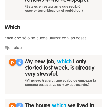
reviews in the newspaper.
(Este es el restaurante que recibió
excelentes críticas en el periódico.)
Which
"Which"
sólo se puede utilizar con las cosas.
Ejemplos:
play_arrow
mic
My new job,
which
I only
started last week, is already
very stressful.
(Mi nuevo trabajo, que acabo de empezar la
semana pasada, ya es muy estresante.)
play_arrow
mic
The house
which
we lived in