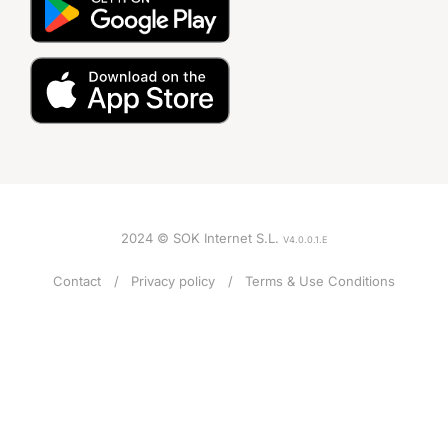
2024 © SOK Internet S.L.
V4.0.0.1.E
Contact
Privacy policy
Terms & Use Conditions
VOICE
Female
ACCENT
American