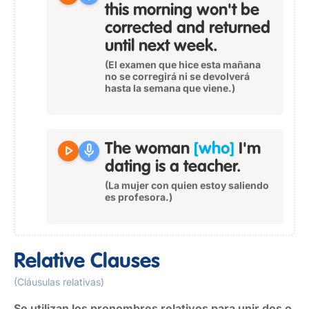
this morning won't be
corrected and returned
until next week.
(El examen que hice esta mañana
no se corregirá ni se devolverá
hasta la semana que viene.)
play_arrow
mic
The woman
[who]
I'm
dating is a teacher.
(La mujer con quien estoy saliendo
es profesora.)
Relative Clauses
(Cláusulas relativas)
Se utilizan los pronombres relativos para unir dos o