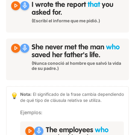
play_arrow
mic
I wrote the report
that
you
asked for.
(Escribí el informe que me pidió.)
play_arrow
mic
She never met the man
who
saved her father's life.
(Nunca conoció al hombre que salvó la vida
de su padre.)
Nota:
El significado de la frase cambia dependiendo
de qué tipo de cláusula relativa se utiliza.
Ejemplos:
play_arrow
mic
The employees
who