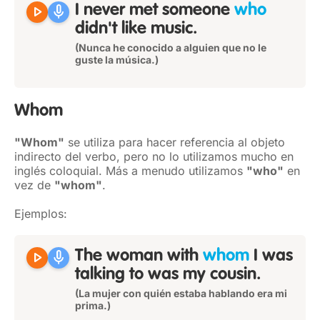
play_arrow
mic
I never met someone
who
didn't like music.
(Nunca he conocido a alguien que no le
guste la música.)
Whom
"Whom"
se utiliza para hacer referencia al objeto
indirecto del verbo, pero no lo utilizamos mucho en
inglés coloquial. Más a menudo utilizamos
"who"
en
vez de
"whom"
.
Ejemplos:
play_arrow
mic
The woman with
whom
I was
talking to was my cousin.
(La mujer con quién estaba hablando era mi
prima.)