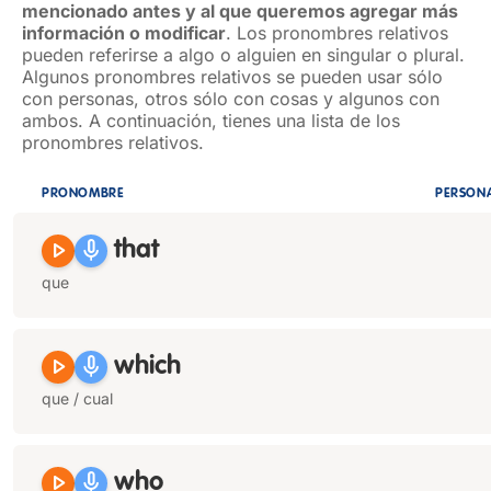
mencionado antes y al que queremos agregar más
información o modificar
. Los pronombres relativos
pueden referirse a algo o alguien en singular o plural.
Algunos pronombres relativos se pueden usar sólo
con personas, otros sólo con cosas y algunos con
ambos. A continuación, tienes una lista de los
pronombres relativos.
PRONOMBRE
PERSON
play_arrow
mic
that
que
play_arrow
mic
which
que / cual
play_arrow
mic
who