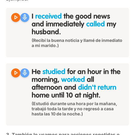
play_arrow
mic
I
received
the good news
and immediately
called
my
husband.
(Recibí la buena noticia y llamé de inmediato
a mi marido.)
play_arrow
mic
He
studied
for an hour in the
morning,
worked
all
afternoon and
didn't return
home until 10 at night.
(Estudió durante una hora por la mañana,
trabajó toda la tarde y no regresó a casa
hasta las 10 de la noche.)
3. También lo usamos para acciones repetidas o