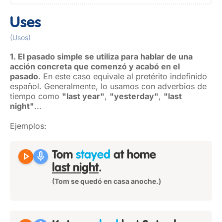
Uses
(Usos)
1. El pasado simple se utiliza para hablar de una
acción concreta que comenzó y acabó en el
pasado
. En este caso equivale al pretérito indefinido
español. Generalmente, lo usamos con adverbios de
tiempo como
"last year"
,
"yesterday"
,
"last
night"
...
Ejemplos:
play_arrow
mic
Tom
stayed
at home
last night
.
(Tom se quedó en casa anoche.)