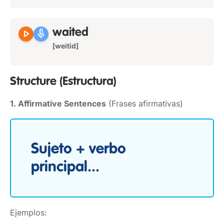
play_arrow
mic
waited
[weitid]
Structure
(Estructura)
1. Affirmative Sentences
(Frases afirmativas)
Sujeto + verbo
principal...
Ejemplos: