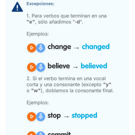
Excepciones:
1. Para verbos que terminan en una
"e"
, sólo añadimos "
-d
".
Ejemplos:
play_arrow
mic
change →
changed
play_arrow
mic
believe →
believed
2. Si el verbo termina en una vocal
corta y una consonante (excepto
"y"
o
"w"
), doblamos la consonante final.
Ejemplos:
play_arrow
mic
stop →
stopped