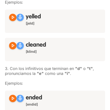
Ejemplos:
play_arrow
mic
yelled
[jeld]
play_arrow
mic
cleaned
[klind]
3. Con los infinitivos que terminan en
"d"
o
"t"
,
pronunciamos la
"e"
como una
"i"
.
Ejemplos:
play_arrow
mic
ended
[endid]