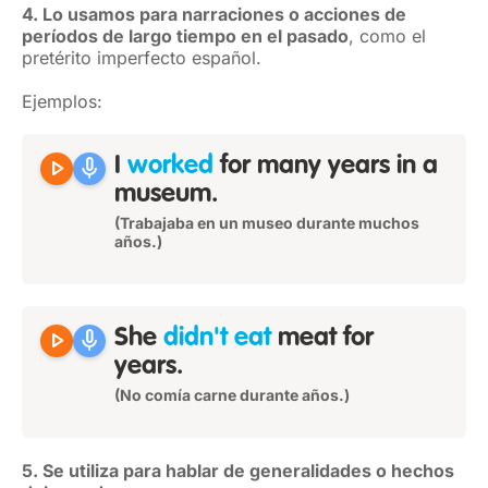
4. Lo usamos para narraciones o acciones de
períodos de largo tiempo en el pasado
, como el
pretérito imperfecto español.
Ejemplos:
play_arrow
mic
I
worked
for many years in a
museum.
(Trabajaba en un museo durante muchos
años.)
play_arrow
mic
She
didn't eat
meat for
years.
(No comía carne durante años.)
5. Se utiliza para hablar de generalidades o hechos