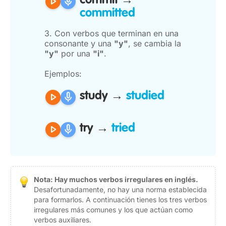
play_arrow
mic
commit →
committed
3. Con verbos que terminan en una
consonante y una
"y"
, se cambia la
"y"
por una
"i"
.
Ejemplos:
play_arrow
mic
study →
studied
play_arrow
mic
try →
tried
Nota: Hay muchos verbos irregulares en inglés.
Desafortunadamente, no hay una norma establecida
para formarlos. A continuación tienes los tres verbos
irregulares más comunes y los que actúan como
verbos auxiliares.