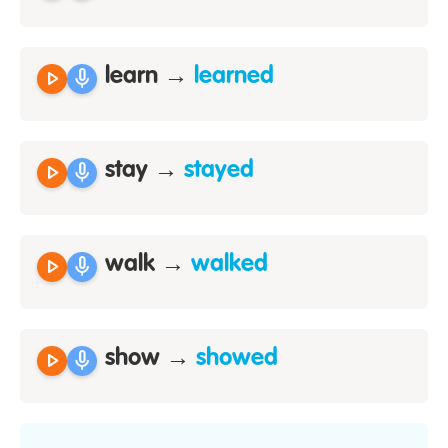
play_arrow
mic
learn →
learned
play_arrow
mic
stay →
stayed
play_arrow
mic
walk →
walked
play_arrow
mic
show →
showed