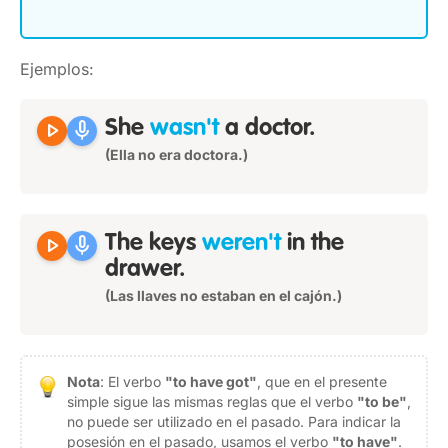
Ejemplos:
play_arrow
mic
She
wasn't
a doctor.
(Ella no era doctora.)
play_arrow
mic
The keys
weren't
in the
drawer.
(Las llaves no estaban en el cajón.)
Nota
: El verbo
"to have got"
, que en el presente
simple sigue las mismas reglas que el verbo
"to be"
,
no puede ser utilizado en el pasado. Para indicar la
posesión en el pasado, usamos el verbo
"to have"
.