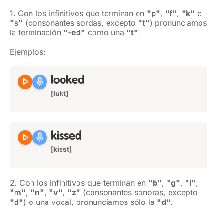
1. Con los infinitivos que terminan en
"p"
,
"f"
,
"k"
o
"s"
(consonantes sordas, excepto
"t"
) pronunciamos
la terminación
"-ed"
como una
"t"
.
Ejemplos:
play_arrow
mic
looked
[lukt]
play_arrow
mic
kissed
[kisst]
2. Con los infinitivos que terminan en
"b"
,
"g"
,
"l"
,
"m"
,
"n"
,
"v"
,
"z"
(consonantes sonoras, excepto
"d"
) o una vocal, pronunciamos sólo la
"d"
.