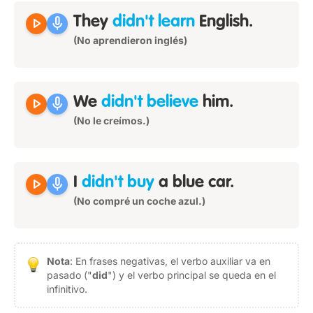
play_arrow
mic
They
didn't learn
English.
(No aprendieron inglés)
play_arrow
mic
We
didn't believe
him.
(No le creímos.)
play_arrow
mic
I
didn't buy
a blue car.
(No compré un coche azul.)
Nota
: En frases negativas, el verbo auxiliar va en
pasado ("
did
") y el verbo principal se queda en el
infinitivo.