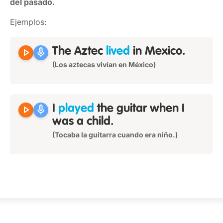
del pasado.
Ejemplos:
play_arrow
mic
The Aztec
lived
in Mexico.
(Los aztecas vivían en México)
play_arrow
mic
I
played
the guitar when I
was a child.
(Tocaba la guitarra cuando era niño.)