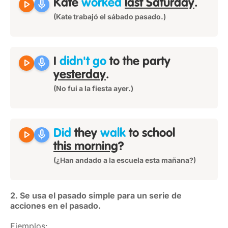
play_arrow
mic
Kate
worked
last Saturday
.
(Kate trabajó el sábado pasado.)
play_arrow
mic
I
didn't go
to the party
yesterday
.
(No fui a la fiesta ayer.)
play_arrow
mic
Did
they
walk
to school
this morning
?
(¿Han andado a la escuela esta mañana?)
2. Se usa el pasado simple para un serie de
acciones en el pasado.
Ejemplos: