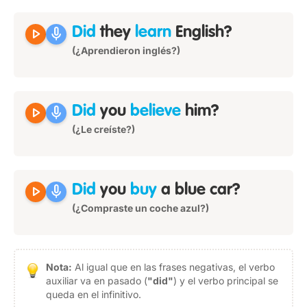
play_arrow
mic
Did
they
learn
English?
(¿Aprendieron inglés?)
play_arrow
mic
Did
you
believe
him?
(¿Le creíste?)
play_arrow
mic
Did
you
buy
a blue car?
(¿Compraste un coche azul?)
Nota:
Al igual que en las frases negativas, el verbo
auxiliar va en pasado (
"did"
) y el verbo principal se
queda en el infinitivo.