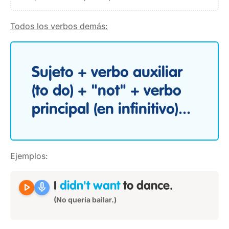
Todos los verbos demás:
Sujeto + verbo auxiliar
(to do) + "not" + verbo
principal (en infinitivo)...
Ejemplos:
play_arrow
mic
I
didn't want
to dance.
(No quería bailar.)