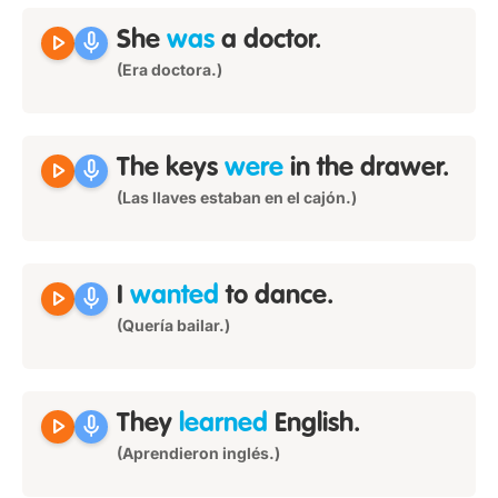
play_arrow
mic
She
was
a doctor.
(Era doctora.)
play_arrow
mic
The keys
were
in the drawer.
(Las llaves estaban en el cajón.)
play_arrow
mic
I
wanted
to dance.
(Quería bailar.)
play_arrow
mic
They
learned
English.
(Aprendieron inglés.)