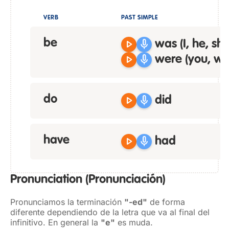
VERB
PAST SIMPLE
be
play_arrow
mic
was
(I, he, she,
play_arrow
mic
were
(you, we
do
play_arrow
mic
did
have
play_arrow
mic
had
Pronunciation
(Pronunciación)
Pronunciamos la terminación
"-ed"
de forma
diferente dependiendo de la letra que va al final del
infinitivo. En general la
"e"
es muda.