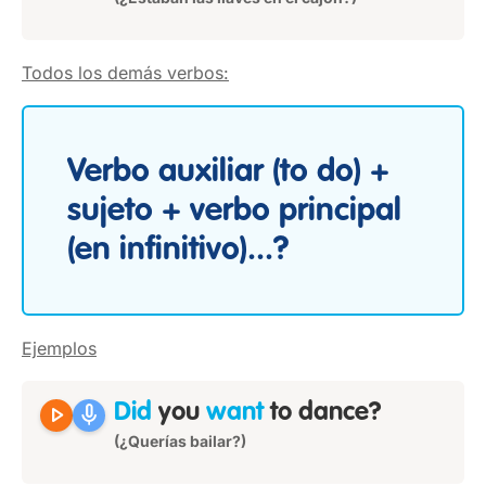
Todos los demás verbos:
Verbo auxiliar (to do) +
sujeto + verbo principal
(en infinitivo)...?
Ejemplos
play_arrow
mic
Did
you
want
to dance?
(¿Querías bailar?)