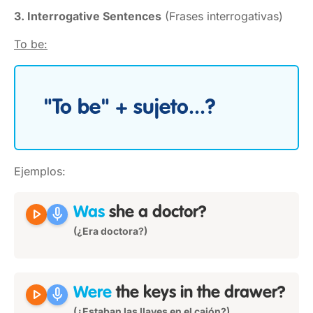
3. Interrogative Sentences
(Frases interrogativas)
To be:
"To be" + sujeto...?
Ejemplos:
play_arrow
mic
Was
she a doctor?
(¿Era doctora?)
play_arrow
mic
Were
the keys in the drawer?
(¿Estaban las llaves en el cajón?)