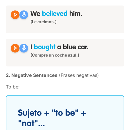
play_arrow
mic
We
believed
him.
(Le creímos.)
play_arrow
mic
I
bought
a blue car.
(Compré un coche azul.)
2. Negative Sentences
(Frases negativas)
To be:
Sujeto + "to be" +
"not"...