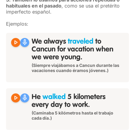
habituales en el pasado
, como se usa el pretérito
imperfecto español.
Ejemplos:
play_arrow
mic
We always
traveled
to
Cancun for vacation when
we were young.
(Siempre viajábamos a Cancun durante las
vacaciones cuando éramos jóvenes.)
play_arrow
mic
He
walked
5 kilometers
every day to work.
(Caminaba 5 kilómetros hasta el trabajo
cada día.)