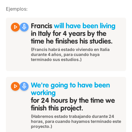
Ejemplos:
play_arrow
mic
Francis
will have been living
in Italy for 4 years by the
time he finishes his studies.
(Francis habrá estado viviendo en Italia
durante 4 años, para cuando haya
terminado sus estudios.)
play_arrow
mic
We're going to have been
working
for 24 hours by the time we
finish this project.
(Habremos estado trabajando durante 24
horas, para cuando hayamos terminado este
proyecto.)