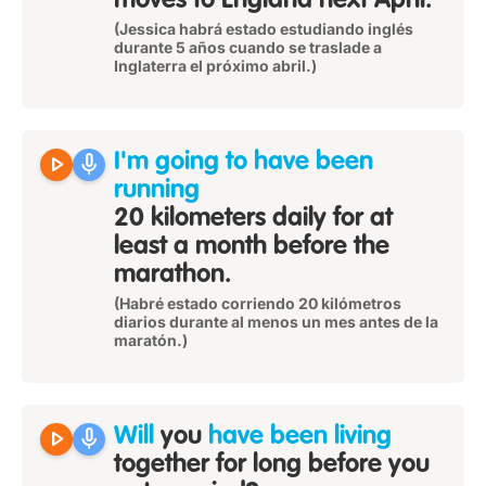
moves to England next April.
(Jessica habrá estado estudiando inglés
durante 5 años cuando se traslade a
Inglaterra el próximo abril.)
play_arrow
mic
I'm going to have been
running
20 kilometers daily for at
least a month before the
marathon.
(Habré estado corriendo 20 kilómetros
diarios durante al menos un mes antes de la
maratón.)
play_arrow
mic
Will
you
have been living
together for long before you