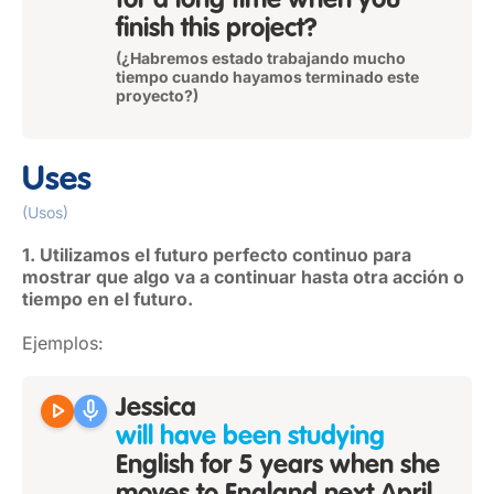
for a long time when you
finish this project?
(¿Habremos estado trabajando mucho
tiempo cuando hayamos terminado este
proyecto?)
Uses
(Usos)
1. Utilizamos el futuro perfecto continuo para
mostrar que algo va a continuar hasta otra acción o
tiempo en el futuro.
Ejemplos:
play_arrow
mic
Jessica
will have been studying
English for 5 years when she