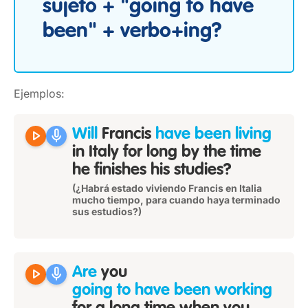
sujeto + "going to have
been" + verbo+ing?
Ejemplos:
play_arrow
mic
Will
Francis
have been living
in Italy for long by the time
he finishes his studies?
(¿Habrá estado viviendo Francis en Italia
mucho tiempo, para cuando haya terminado
sus estudios?)
play_arrow
mic
Are
you
going to have been working