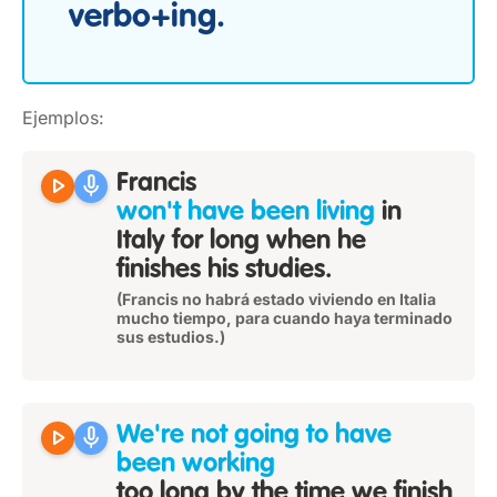
verbo+ing.
Ejemplos:
play_arrow
mic
Francis
won't have been living
in
Italy for long when he
finishes his studies.
(Francis no habrá estado viviendo en Italia
mucho tiempo, para cuando haya terminado
sus estudios.)
play_arrow
mic
We're not going to have
been working
too long by the time we finish